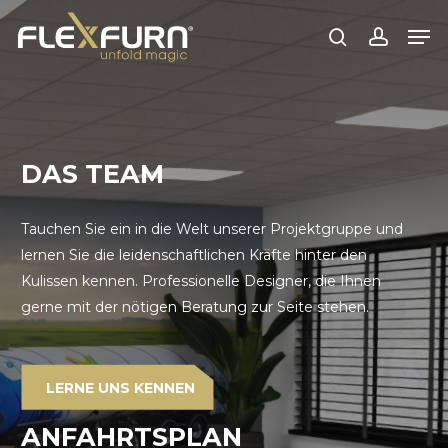
Zum
Spei
Hauptinhalt
suchen
Konto
springen
DAS TEAM
Tauchen Sie ein in die Welt unserer Projektgruppe und
lernen Sie die leidenschaftlichen Kräfte hinter den
Kulissen kennen. Professionelle Designer, die Ihnen
gerne mit der nötigen Beratung zur Seite stehen.
LERNE UNS KENNEN
ANFAHRTSPLAN