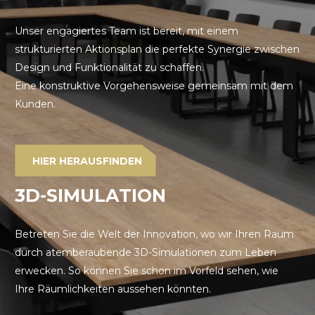
Unser engagiertes Team ist bereit, mit einem
strukturierten Aktionsplan die perfekte Synergie zwischen
Design und Funktionalität zu schaffen.
Eine konstruktive Vorgehensweise gemeinsam mit dem
Kunden.
HIER HERAUSFINDEN
3D-SIMULATION
Betreten Sie die Welt der Innovation, wo wir Ihren Raum
durch atemberaubende 3D-Simulationen zum Leben
erwecken. So können Sie schon im Vorfeld sehen, wie
Ihre Räumlichkeiten aussehen könnten.