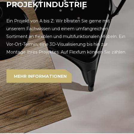
PROJEKTINDUSTRIE
Ein Projekt von A bis Z: Wir beraten Sie gerne mit
unserem Fachwissen und einem umfangreichen
Sortiment an flexiblen und multifunktionalen Möbeln. Ein
Vor-Ort-Termin, eine 3D-Visualisierung bis hin zur
Montage Ihres Projektes. Auf Flexfurn können Sie zählen.
MEHR INFORMATIONEN