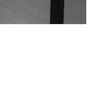
MENU
Collections
Références
Médiathèque en ligne