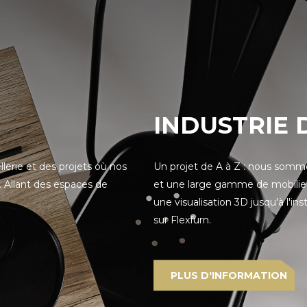
INDUSTRIE 
llerie et des projets où nos
Un projet de A à Z : nous somme
. Allant des espaces de
et une large gamme de mobilier f
une visualisation 3D jusqu'à l'in
sur Flexfurn.
PLUS D'INFORMATION