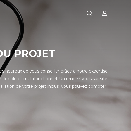
recherche
compte
Menu
DU PROJET
s heureux de vous conseiller grâce à notre expertise
lexible et multifonctionnel. Un rendez-vous sur site,
stallation de votre projet inclus. Vous pouvez compter