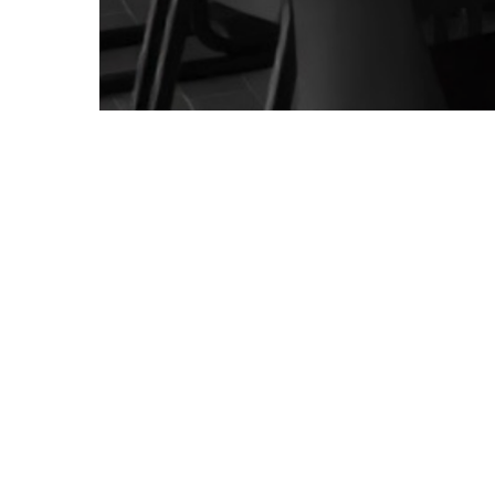
+32 (0) 13 67 62 11
+44 12 42 52 47 77