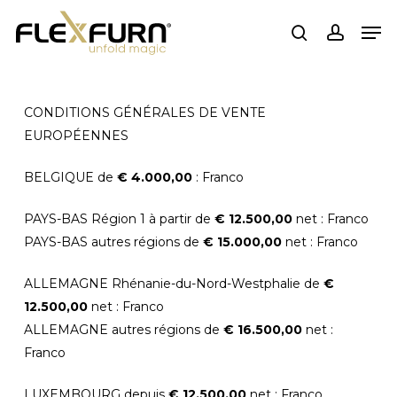
Passer
Men
au
recherche
compte
contenu
principal
CONDITIONS GÉNÉRALES DE VENTE
EUROPÉENNES
BELGIQUE de
€ 4.000,00
: Franco
PAYS-BAS Région 1 à partir de
€ 12.500,00
net : Franco
PAYS-BAS autres régions de
€ 15.000,00
net : Franco
ALLEMAGNE Rhénanie-du-Nord-Westphalie de
€
12.500,00
net : Franco
ALLEMAGNE autres régions de
€ 16.500,00
net :
Franco
LUXEMBOURG depuis
€ 12.500,00
net : Franco