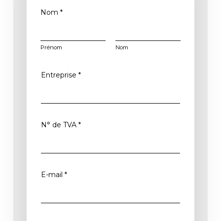
?
Nom
*
*
E
n
Prénom
Nom
t
r
Entreprise
*
e
p
r
i
N° de TVA
*
s
e
E-mail
*