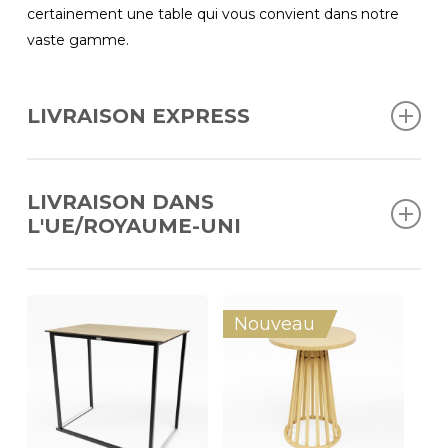
certainement une table qui vous convient dans notre
vaste gamme.
LIVRAISON EXPRESS
Commandé avant 12 h, livré sous 2 jours ouvrables
(BENELUX) ; sous 4 jours ouvrables (DE, FR, UK).
LIVRAISON DANS
L'UE/ROYAUME-UNI
Nous livrons nos produits dans toute l'Europe et au Royaume-
Uni.
Nouveau