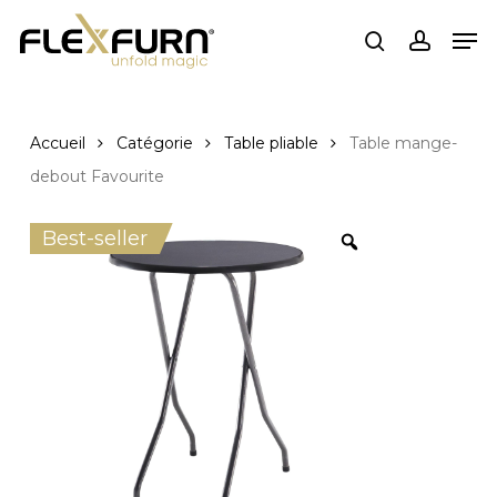
Passer
Men
au
recherche
compte
contenu
principal
Accueil
Catégorie
Table pliable
Table mange-
debout Favourite
Best-seller