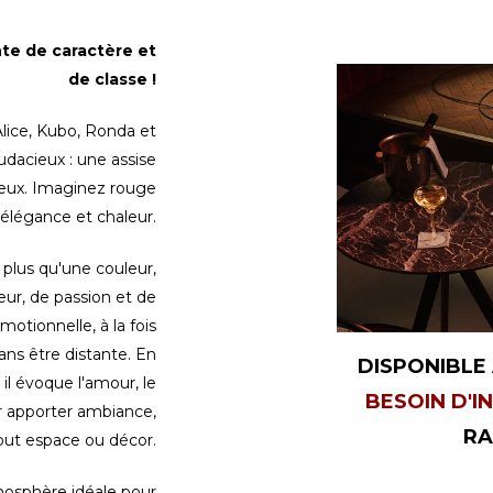
à
te de caractère et
la
de classe !
section
lice, Kubo, Ronda et
dacieux : une assise
suivante
ueux. Imaginez rouge
élégance et chaleur.
 plus qu'une couleur,
eur, de passion et de
motionnelle, à la fois
ans être distante. En
DISPONIBLE
 il évoque l'amour, le
BESOIN D'I
ur apporter ambiance,
RA
tout espace ou décor.
mosphère idéale pour