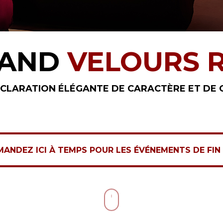
RAND
VELOURS 
CLARATION ÉLÉGANTE DE CARACTÈRE ET DE 
CI À TEMPS POUR LES ÉVÉNEMENTS DE FIN D'ANNÉE !
NDEZ ICI À TEMPS POUR LES ÉVÉNEMENTS DE FIN 
Accédez