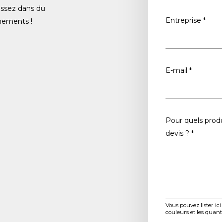
issez dans du
G
Entreprise
*
nements !
S
M
G
S
E-mail
*
M
*
T
é
Pour quels produ
l
devis ?
*
Vous pouvez lister ici
couleurs et les quanti