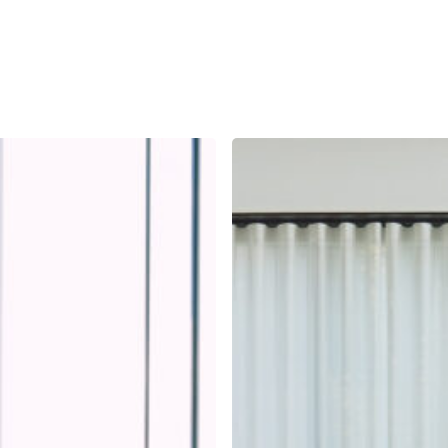
Elke
congreszaal,
optimaal
ingericht