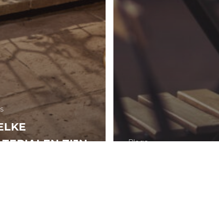
s
ELKE
TERIALEN ZIJN
Blogs
SCHIKT VOOR
HET
NNEN EN
TERRASJESSEI
ITEN?
STAAT VOOR DE