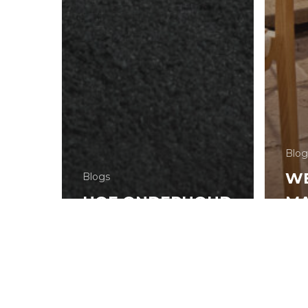
Blog
W
Blogs
HOE ONDERHOUD
MA
JE JE
GE
MATERIALEN HET
BI
BEST?
BU