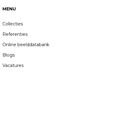
kan
ozen
gekozen
MENU
den
worden
Collecties
op
de
ductpagina
Referenties
productpagina
Online beelddatabank
Blogs
Vacatures