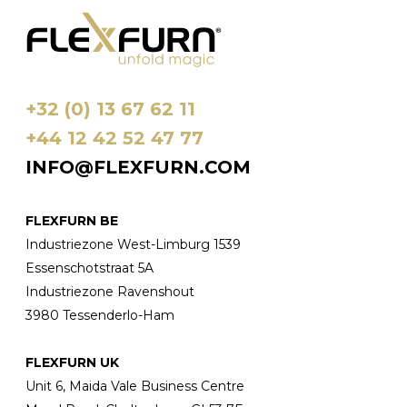
gekozen
worden
op
de
productpagina
+32 (0) 13 67 62 11
+44 12 42 52 47 77
INFO@FLEXFURN.COM
FLEXFURN BE
Industriezone West-Limburg 1539
Essenschotstraat 5A
Industriezone Ravenshout
3980 Tessenderlo-Ham
FLEXFURN UK
Unit 6, Maida Vale Business Centre