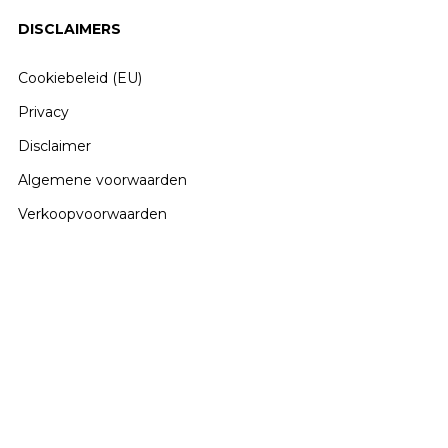
gekozen
gek
DISCLAIMERS
worden
wor
op
op
Cookiebeleid (EU)
de
de
productpagina
pro
Privacy
Disclaimer
Algemene voorwaarden
Verkoopvoorwaarden