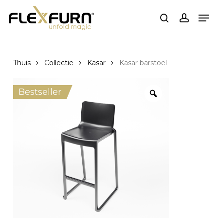
Ga
Men
naar
zoekopdracht
rekenin
de
hoofdinhoud
Thuis
Collectie
Kasar
Kasar barstoel
Bestseller