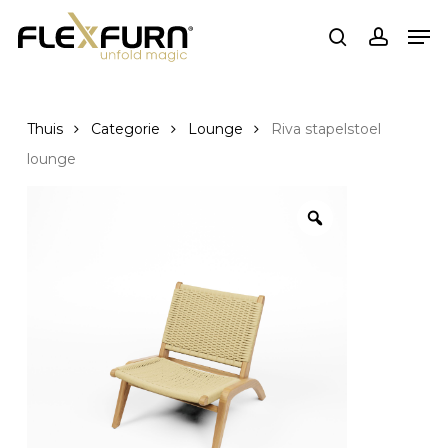
Ga
Men
naar
zoekopdracht
rekenin
de
hoofdinhoud
Thuis
Categorie
Lounge
Riva stapelstoel
lounge