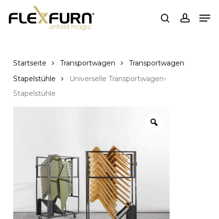
Zum
Spei
Hauptinhalt
suchen
Konto
springen
Startseite
Transportwagen
Transportwagen
Stapelstühle
Universelle Transportwagen-
Stapelstühle