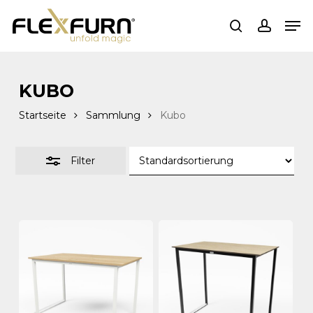
Zum
Spei
Hauptinhalt
Filter
suchen
Konto
springen
schließen
KUBO
Startseite
Sammlung
Kubo
Filter