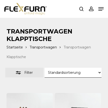
Zum
Spei
Hauptinhalt
Filter
suchen
Konto
springen
schließen
TRANSPORTWAGEN
KLAPPTISCHE
Startseite
Transportwagen
Transportwagen
Klapptische
Filter