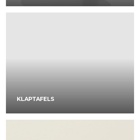
Klaptafels
KLAPTAFELS
Eet-
en
terrastafels