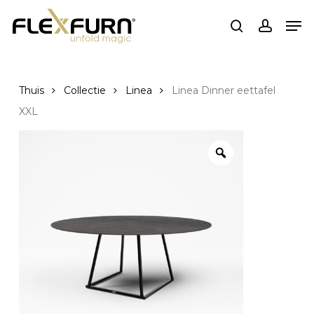
Ga
Men
naar
zoekopdracht
rekenin
de
hoofdinhoud
Thuis
Collectie
Linea
Linea Dinner eettafel
XXL