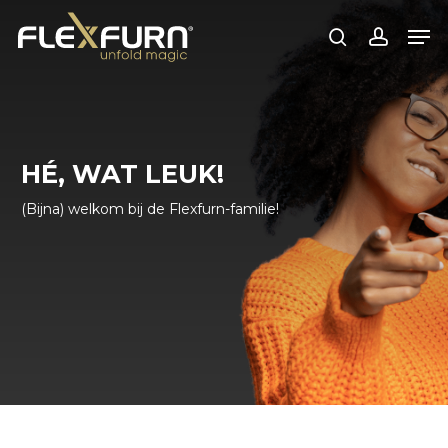
Ga
Men
naar
zoekopdracht
rekenin
de
hoofdinhoud
HÉ, WAT LEUK!
(Bijna) welkom bij de Flexfurn-familie!