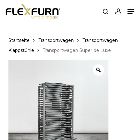
Zum
Spei
Hauptinhalt
suchen
Konto
springen
Startseite
Transportwagen
Transportwagen
Klappstühle
Transportwagen Super de Luxe